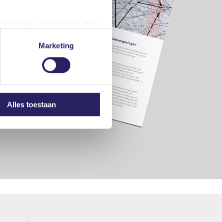
ermee niet akkoord gaat, kunt
iteraard kunt u ook de
Marketing
nze privacyverklaring. U kunt
Alles toestaan