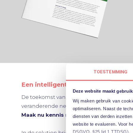
TOESTEMMING
Een intelligent netwerk voor de m
Deze website maakt gebruik
De toekomst van de werkplek is hybride.
Wij maken gebruik van cookie
veranderende netwerkeisen van uw werkpl
optimaliseren. Naast de techn
Maak nu kennis met het bedrijfsnetwer
diensten van derden inzetten
website te evalueren. Voor h
DSGVO, §25 lid 1 TTDSG).
In de solution brief, opgesteld door de sec