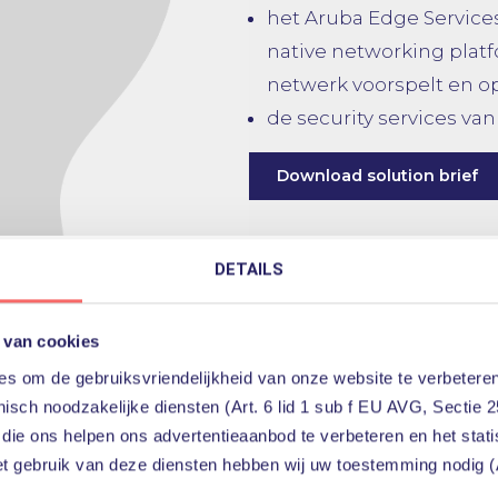
het Aruba Edge Services
native networking plat
netwerk voorspelt en op
de security services va
Download solution brief
DETAILS
oderne werkplek
 van cookies
 Kom nu tegemoet aan de
s om de gebruiksvriendelijkheid van onze website te verbeteren
ek.
isch noodzakelijke diensten (Art. 6 lid 1 sub f EU AVG, Sectie 2
k van vandaag én morgen
 die ons helpen ons advertentieaanbod te verbeteren en het stat
et gebruik van deze diensten hebben wij uw toestemming nodig (A
urity experts van PQR,