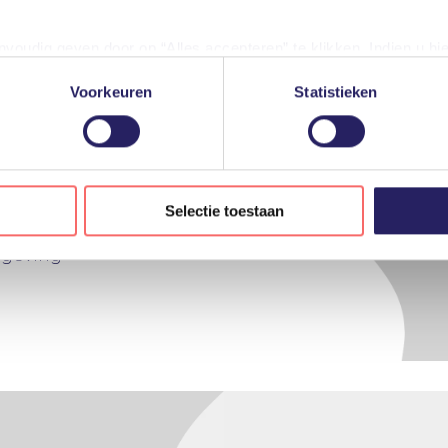
oudig geven door op “Alles accepteren” te klikken. Indien u hi
jfsnetwerk worden
iële diensten uitschakelen door op “Alles weigeren” te klikken. U
Voorkeuren
Statistieken
diensten aanpassen.
e hybride werkplek
gevensverwerking door derden, vindt u in de instellingen en in o
erne werkplek eruitziet
len tijde weigeren of aanpassen via uw instellingen.
ba voor toekomstvaste
Selectie toestaan
mgeving