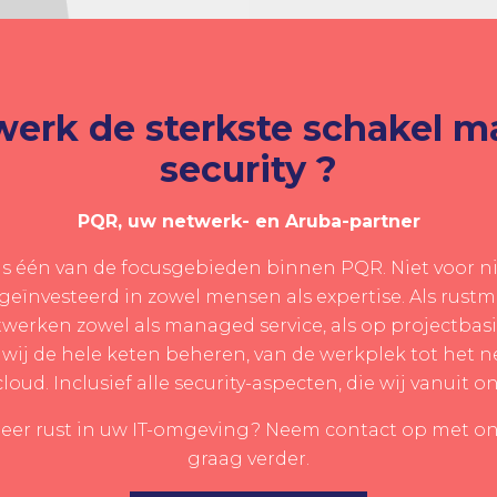
erk de sterkste schakel 
security ?
PQR, uw netwerk- en Aruba-partner
is één van de focusgebieden binnen PQR. Niet voor n
eïnvesteerd in zowel mensen als expertise. Als rustma
twerken zowel als managed service, als op projectbasi
t wij de hele keten beheren, van de werkplek tot het n
loud. Inclusief alle security-aspecten, die wij vanuit 
meer rust in uw IT-omgeving? Neem contact op met onz
graag verder.