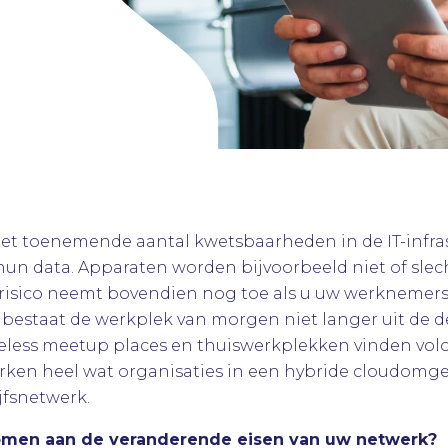
et toenemende aantal kwetsbaarheden in de IT-infra
n hun data. Apparaten worden bijvoorbeeld niet of sl
 risico neemt bovendien nog toe als u uw werknemers
 bestaat de werkplek van morgen niet langer uit de 
reless meetup places en thuiswerkplekken vinden vo
rken heel wat organisaties in een hybride cloudomgev
jfsnetwerk.
men aan de veranderende eisen van uw netwerk?