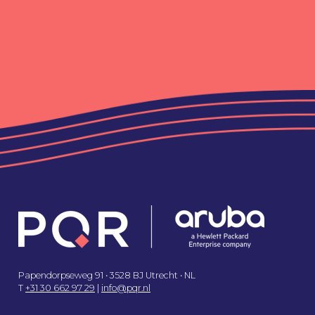
Papendorpseweg 91 • 3528 BJ Utrecht • NL
T
+31 30 662 97 29
|
info@pqr.nl