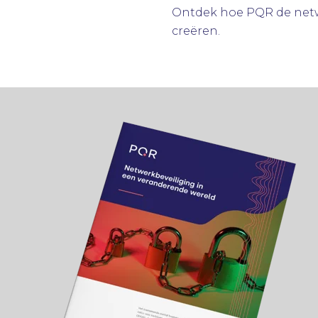
Ontdek hoe PQR de netwe
creëren.