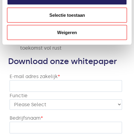
Waarom traditionele werkplekken niet meer
van deze tijd zijn
Selectie toestaan
Het gebrek aan IT-personeel oplossen
Waarom een cloudtransitie uw IT ten goede
Weigeren
komt
Welke vijf stappen u kunt nemen naar een
toekomst vol rust
Download onze whitepaper
E-mail adres zakelijk
*
Functie
Bedrijfsnaam
*