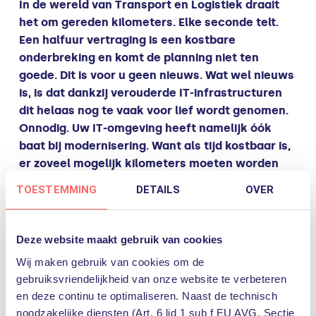
In de wereld van Transport en Logistiek draait
het om gereden kilometers. Elke seconde telt.
Een halfuur vertraging is een kostbare
onderbreking en komt de planning niet ten
goede. Dit is voor u geen nieuws. Wat wel nieuws
is, is dat dankzij verouderde IT-infrastructuren
dit helaas nog te vaak voor lief wordt genomen.
Onnodig. Uw IT-omgeving heeft namelijk óók
baat bij modernisering. Want als tijd kostbaar is,
er zoveel mogelijk kilometers moeten worden
gemaakt en de wielen moeten draaien is het
TOESTEMMING
DETAILS
OVER
toch logisch om met de digitale ontwikkelingen
mee te gaan en dit daadwerkelijk te
bewerkstelligen? En de gevaren van cybercrime
Deze website maakt gebruik van cookies
liggen helaas steeds vaker op de loer. Het wordt
Wij maken gebruik van cookies om de
tijd om rust te creëren.
gebruiksvriendelijkheid van onze website te verbeteren
en deze continu te optimaliseren. Naast de technisch
noodzakelijke diensten (Art. 6 lid 1 sub f EU AVG, Sectie