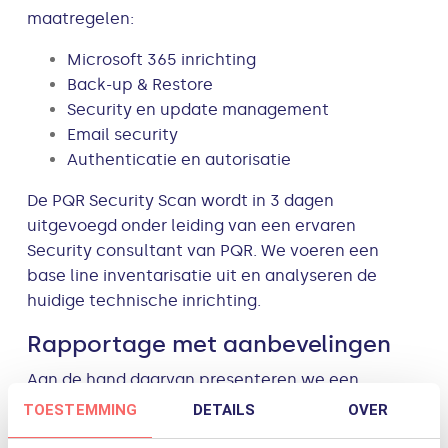
maatregelen:
Microsoft 365 inrichting
Back-up & Restore
Security en update management
Email security
Authenticatie en autorisatie
De PQR Security Scan wordt in 3 dagen
uitgevoegd onder leiding van een ervaren
Security consultant van PQR. We voeren een
base line inventarisatie uit en analyseren de
huidige technische inrichting.
Rapportage met aanbevelingen
Aan de hand daarvan presenteren we een
rapport van bevindingen en aanbevelingen. In
TOESTEMMING
DETAILS
OVER
het rapport geven we tevens een high-level