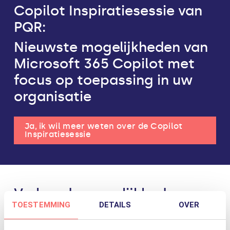
Copilot Inspiratiesessie van
PQR:
Nieuwste mogelijkheden van
Microsoft 365 Copilot met
focus op toepassing in uw
organisatie
Ja, ik wil meer weten over de Copilot
Inspiratiesessie
Verken de mogelijkheden
TOESTEMMING
DETAILS
OVER
van Microsoft Copilot
Gedurende de Copilot Inspiratiesessie ligt de