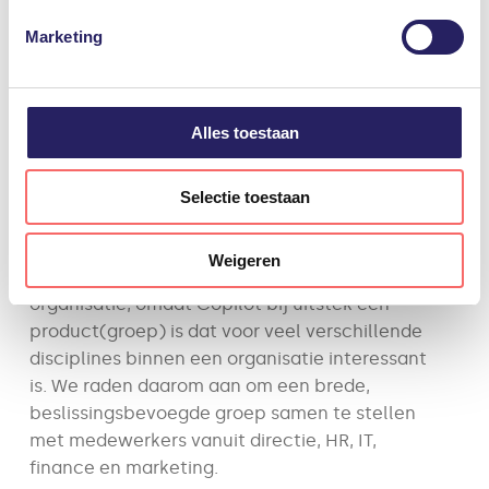
kunnen we tijdens de inspiratiesessie
Marketing
Meer informatie, inclusief gegevensverwerking door
inzoomen op de meest belangrijke zaken en
derden, vindt u in de instellingen en in onze
eventueel vooraf gestelde vragen of
privacyverklaring. U kunt het gebruik van cookies te allen
aandachtspunten meenemen op het moment
tijde weigeren of aanpassen via uw instellingen.
Alles toestaan
dat we het bijbehorende onderwerp
behandelen.
Selectie toestaan
Voor wie?
De inspiratiesessie is bedoeld voor
Weigeren
verschillende stakeholders binnen de
organisatie, omdat Copilot bij uitstek een
product(groep) is dat voor veel verschillende
disciplines binnen een organisatie interessant
is. We raden daarom aan om een brede,
beslissingsbevoegde groep samen te stellen
met medewerkers vanuit directie, HR, IT,
finance en marketing.