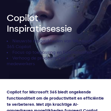
Copilot
Inspiratiesessie
Nieuwste mogelijkheden van Microsoft
365 Copilot
Focus op toepassing en functionaliteit
Verhoog de productiviteit van
medewerkers
Copilot for Microsoft 365 biedt ongekende
functionaliteit om de productiviteit en efficiëntie
te verbeteren. Met zijn krachtige AI-
aangedreven mogelijkheden fungeert Copilot